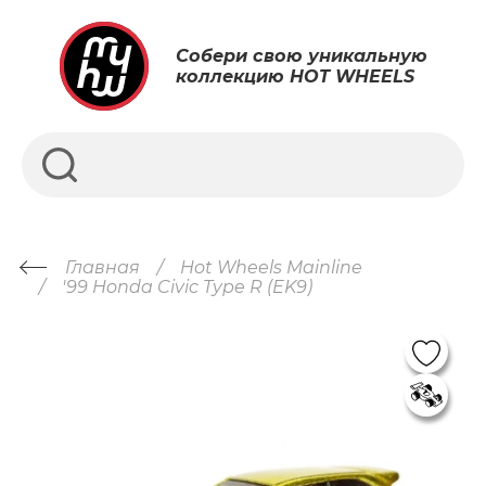
Собери свою уникальную
коллекцию HOT WHEELS
Главная
Hot Wheels Mainline
'99 Honda Civic Type R (EK9)