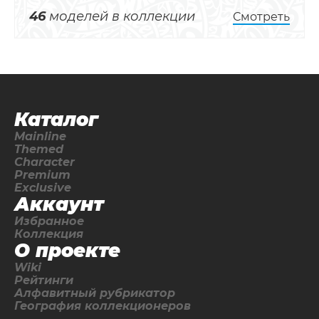
46
моделей в коллекции
Смотреть
Каталог
Mainline
Themed
Character
Premium
Exclusive
Аккаунт
Избранное
Коллекция
О проекте
Wiki
Рейтинги
Алфавитный рубрикатор
География коллекционеров