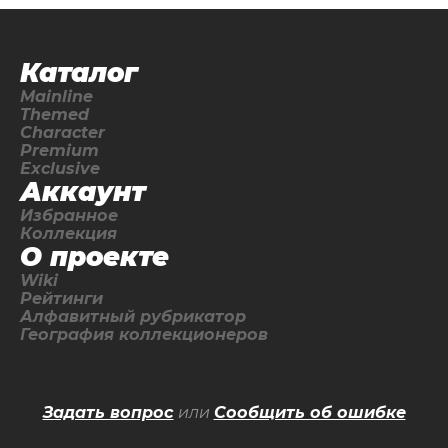
Каталог
Mainline
Themed
Character
Premium
Exclusive
Аккаунт
Избранное
Коллекция
О проекте
Wiki
Рейтинги
Алфавитный рубрикатор
География коллекционеров
Задать вопрос
или
Сообщить об ошибке