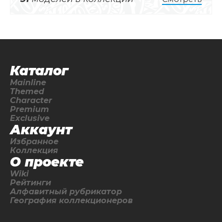
Каталог
Mainline
Themed
Character
Premium
Exclusive
Аккаунт
Избранное
Коллекция
О проекте
Wiki
Рейтинги
Алфавитный рубрикатор
География коллекционеров