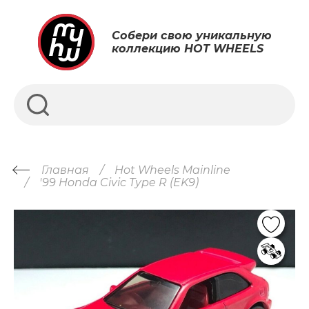
Собери свою уникальную
коллекцию HOT WHEELS
Главная
Hot Wheels Mainline
'99 Honda Civic Type R (EK9)