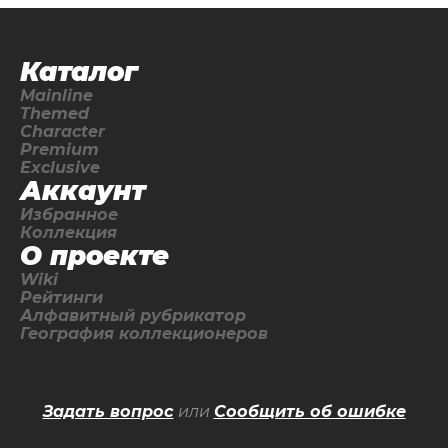
Каталог
Mainline
Themed
Character
Premium
Exclusive
Аккаунт
Избранное
Коллекция
О проекте
Wiki
Рейтинги
Алфавитный рубрикатор
География коллекционеров
Задать вопрос
или
Сообщить об ошибке