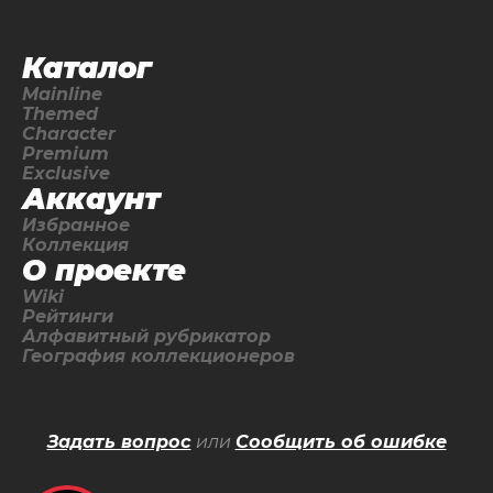
Каталог
Mainline
Themed
Character
Premium
Exclusive
Аккаунт
Избранное
Коллекция
О проекте
Wiki
Рейтинги
Алфавитный рубрикатор
География коллекционеров
Задать вопрос
или
Сообщить об ошибке