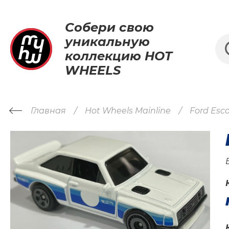
Собери свою
уникальную
коллекцию HOT
WHEELS
Главная
Hot Wheels Mainline
Ford Esc