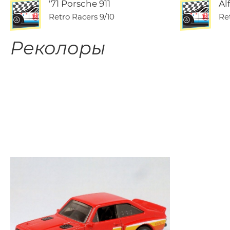
'71 Porsche 911
Al
Retro Racers
9/10
Re
Реколоры