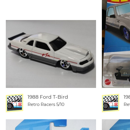
1988 Ford T-Bird
19
Retro Racers
5/10
Re