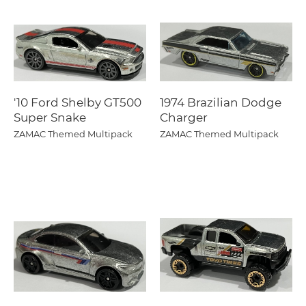
'10 Ford Shelby GT500
1974 Brazilian Dodge
Super Snake
Charger
ZAMAC Themed Multipack
ZAMAC Themed Multipack