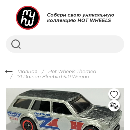
Собери свою уникальную
коллекцию HOT WHEELS
Главная
Hot Wheels Themed
'71 Datsun Bluebird 510 Wagon