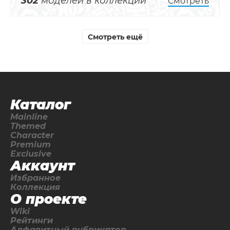
302
моделей в коллекции
Смотреть
Смотреть ещё
Каталог
Mainline
Themed
Character
Premium
Exclusive
Аккаунт
Избранное
Коллекция
О проекте
Wiki
Рейтинги
Алфавитный рубрикатор