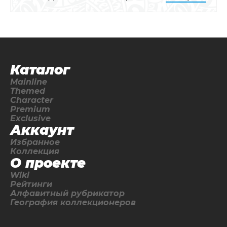
Каталог
Mainline
Themed
Character
Premium
Exclusive
Аккаунт
Избранное
Коллекция
О проекте
Wiki
Рейтинги
Алфавитный рубрикатор
География коллекционеров